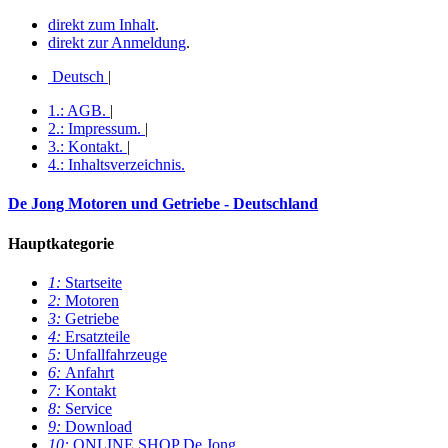
direkt zum Inhalt
.
direkt zur Anmeldung
.
Deutsch
|
1.:
AGB
.
|
2.:
Impressum
.
|
3.:
Kontakt
.
|
4.:
Inhaltsverzeichnis
.
De Jong Motoren und Getriebe - Deutschland
Hauptkategorie
1:
Startseite
2:
Motoren
3:
Getriebe
4:
Ersatzteile
5:
Unfallfahrzeuge
6:
Anfahrt
7:
Kontakt
8:
Service
9:
Download
10:
ONLINE SHOP De Jong