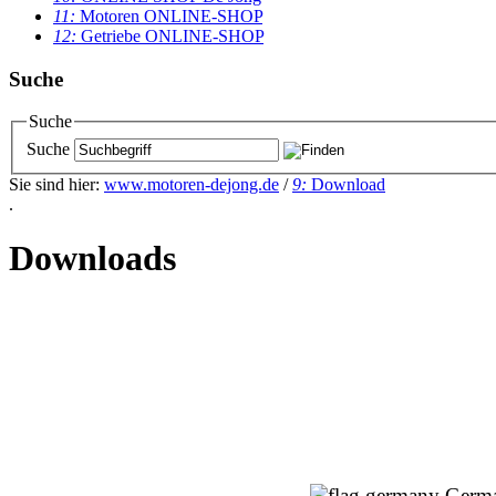
11:
Motoren ONLINE-SHOP
12:
Getriebe ONLINE-SHOP
Suche
Suche
Suche
Sie sind hier:
www.motoren-dejong.de
/
9:
Download
.
Downloads
Germ