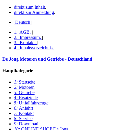
direkt zum Inhalt
.
direkt zur Anmeldung
.
Deutsch
|
1.:
AGB
.
|
2.:
Impressum
.
|
3.:
Kontakt
.
|
4.:
Inhaltsverzeichnis
.
De Jong Motoren und Getriebe - Deutschland
Hauptkategorie
1:
Startseite
2:
Motoren
3:
Getriebe
4:
Ersatzteile
5:
Unfallfahrzeuge
6:
Anfahrt
7:
Kontakt
8:
Service
9:
Download
10:
ONLINE SHOP De Jong