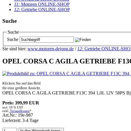
11:
Motoren ONLINE-SHOP
12:
Getriebe ONLINE-SHOP
Suche
Suche
Suche
Sie sind hier:
www.motoren-dejong.de
/
12:
Getriebe ONLINE-SHO
OPEL CORSA C AGILA GETRIEBE F13C 394 
Klicken Sie auf das Bild
für eine größere Ansicht.
OPEL CORSA C AGILA GETRIEBE F13C 394 1,0L 12V 58PS Bj2003
Preis: 399,99 EUR
incl. 19 % UST
exkl.
Versandkosten
*
Art.Nr.: 19e-987
Lieferzeit: 3-4 Tage